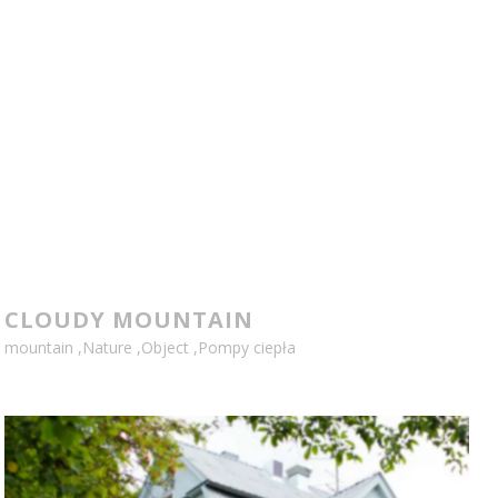
MONTAŻ CENTRAL WENTYLACYJNYCH
Serwis klimatyzacji – Kwidzyn
CLOUDY MOUNTAIN
mountain
,
Nature
,
Object
,
Pompy ciepła