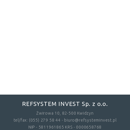
REFSYSTEM INVEST Sp. z o.o.
Żwirowa 10, 82-500 Kwidzyn
tel/fax: (055) 279 58 44 - biuro@refsysteminvest.pl
NIP - 5811961865 KRS - 0000658768