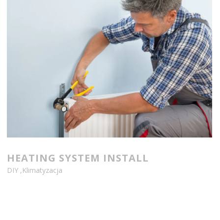
HEATING SYSTEM INSTALL
DIY
,
Klimatyzacja