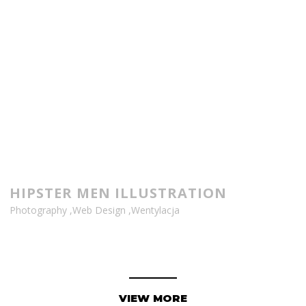
HIPSTER MEN ILLUSTRATION
Photography
,
Web Design
,
Wentylacja
VIEW MORE