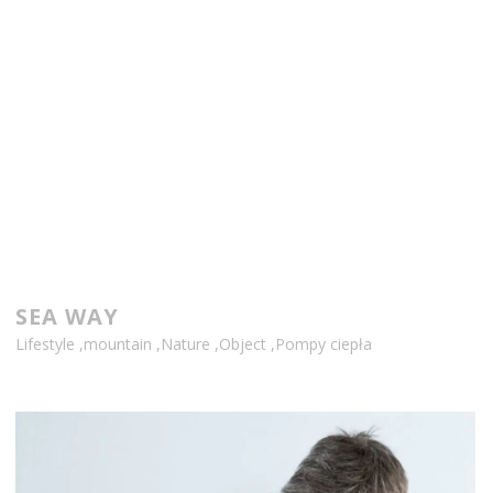
SEA WAY
Lifestyle
,
mountain
,
Nature
,
Object
,
Pompy ciepła