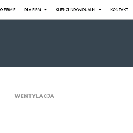
O FIRMIE
DLA FIRM
KLIENCI INDYWIDUALNI
KONTAKT
Klimatyzacja Kwidzyn
KLIMATYZACJA
KLIMATYZACJA PRECYZYJNA
WENTYLACJA I REKUPERACJA
WENTYLACJA – KWIDZYN
Pompy ciepła – Kwidzyn
WENTYLACJA STANOWISKOWA
INTELIGENTNY DOM – FIBARO
NAGRZEWNICE I KURTYNY POWIETRZA
INSTALACJE ELEKTRYCZNE
REKUPERACJA – KWIDZYN
DOFINANSOWANIA
WENTYLACJA
SYSTEMY PPOŻ.
USŁUGI
FILTRY CHEMICZNE
SERWIS
SYSTEMY WODY LODOWEJ