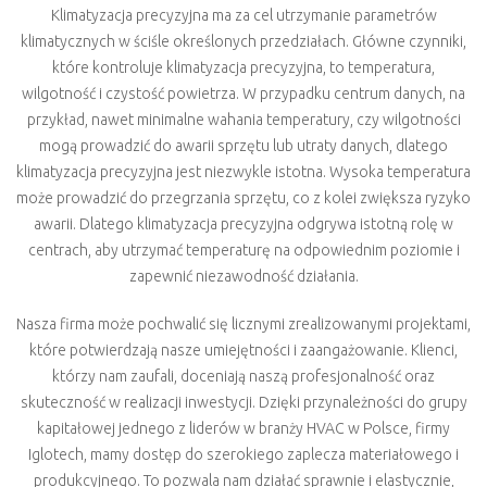
Klimatyzacja precyzyjna ma za cel utrzymanie parametrów
klimatycznych w ściśle określonych przedziałach. Główne czynniki,
które kontroluje klimatyzacja precyzyjna, to temperatura,
wilgotność i czystość powietrza. W przypadku centrum danych, na
przykład, nawet minimalne wahania temperatury, czy wilgotności
mogą prowadzić do awarii sprzętu lub utraty danych, dlatego
klimatyzacja precyzyjna jest niezwykle istotna. Wysoka temperatura
może prowadzić do przegrzania sprzętu, co z kolei zwiększa ryzyko
awarii. Dlatego klimatyzacja precyzyjna odgrywa istotną rolę w
centrach, aby utrzymać temperaturę na odpowiednim poziomie i
zapewnić niezawodność działania.
Nasza firma może pochwalić się licznymi zrealizowanymi projektami,
które potwierdzają nasze umiejętności i zaangażowanie. Klienci,
którzy nam zaufali, doceniają naszą profesjonalność oraz
skuteczność w realizacji inwestycji. Dzięki przynależności do grupy
kapitałowej jednego z liderów w branży HVAC w Polsce, firmy
Iglotech, mamy dostęp do szerokiego zaplecza materiałowego i
produkcyjnego. To pozwala nam działać sprawnie i elastycznie,