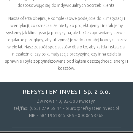
dostosowując się do indywidualnych potrzeb klienta.
Nasza oferta obejmuje kompleksowe podejście do klimatyzacji i
wentylacji, co oznacza, że nie tylko projektujemy i instalujemy
systemy jak klimatyzacja precyzyjna, ale także zapewniamy serwis i
regularne przeglądy, aby utrzymać je w doskonałej kondycji przez
wiele lat. Nasz zespół specjalistów dba o to, aby każda instalacja,
niezależnie, czy to klimatyzacja precyzyjna, czy inna działała
sprawnie i była zoptymalizowana pod kątem oszczędności energii i
kosztów.
REFSYSTEM INVEST Sp. z o.o.
Żwirowa 10, 82-500 Kwidzyn
tel/fax: (055) 279 58 44 - biuro@refsysteminvest.pl
NIP - 5811961865 KRS - 0000658768