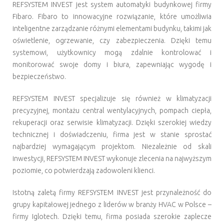
REFSYSTEM INVEST jest system automatyki budynkowej firmy
Fibaro. Fibaro to innowacyjne rozwiązanie, które umożliwia
inteligentne zarządzanie różnymi elementami budynku, takimi jak
oświetlenie, ogrzewanie, czy zabezpieczenia. Dzięki temu
systemowi, użytkownicy mogą zdalnie kontrolować i
monitorować swoje domy i biura, zapewniając wygodę i
bezpieczeństwo.
REFSYSTEM INVEST specjalizuje się również w klimatyzacji
precyzyjnej, montażu central wentylacyjnych, pompach ciepła,
rekuperacji oraz serwisie klimatyzacji. Dzięki szerokiej wiedzy
technicznej i doświadczeniu, firma jest w stanie sprostać
najbardziej wymagającym projektom. Niezależnie od skali
inwestycji, REFSYSTEM INVEST wykonuje zlecenia na najwyższym
poziomie, co potwierdzają zadowoleni klienci.
Istotną zaletą firmy REFSYSTEM INVEST jest przynależność do
grupy kapitałowej jednego z liderów w branży HVAC w Polsce –
firmy Iglotech. Dzięki temu, firma posiada szerokie zaplecze