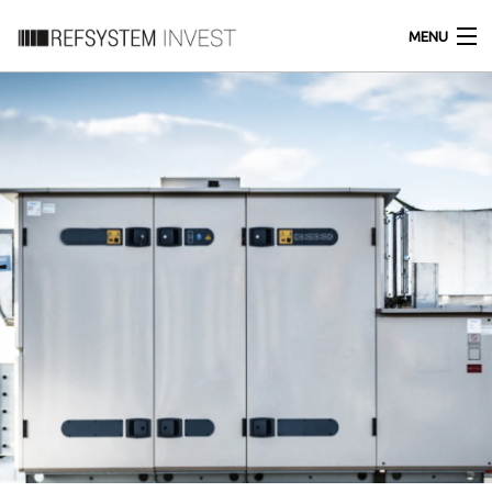
MENU
HOME
O FIRMIE
DLA FIRM
KLIENCI INDYWIDUALNI
KONTAKT