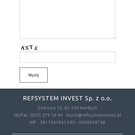
REFSYSTEM INVEST Sp. z o.o.
Żwirowa 10, 82-500 Kwidzyn
tel/fax: (055) 279 58 44 - biuro@refsysteminvest.pl
NIP - 5811961865 KRS - 0000658768